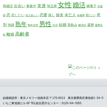
女性
婚活
友達
出会い
再婚活
募集中
埼玉県
婿養子
応援
恋
恋愛
旅友
未亡人
死
恋したい
探し
欲しい
団
恋人欲しい
未婚男
男性
熟年
別
結婚
池袋
茶飲み
還暦
熟年女性
社交
解消法
還暦女
高齢者
離婚
性
結婚相談所・東京メモリー池袋本店 〒170-0013 東京都豊島区東池袋1−34−5
いちご東池袋ビル 6F TEL総合受付センター：0120−64−3355