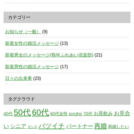
カテゴリー
お知らせ（一般）
(9)
新着女性の婚活メッセージ
(13)
新着男女のメッセージ(熟年ふれあい倶楽部)
(21)
新着男性の婚活メッセージ
(17)
日々の出来事
(23)
タグクラウド
50代
60代
お見合
お茶飲み
40代
60代女性
70代
60代男性
バツイチ
再婚
い
シニア
パートナー
再婚したい
ダンス